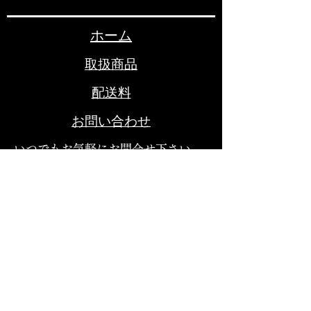
ホーム
取扱商品
配送料
お問い合わせ
いつでもお気軽にお問合せ下さい
（有）小山酒店
秋田県大仙市花館柳町3-25
電話：0187-62-3212
FAX：0187-62-0586
©2023 小山酒店。