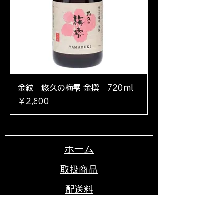
金紋 悠久の梅雫 金撰 720ml
価格
￥2,800
ホーム
取扱商品
配送料
お問い合わせ