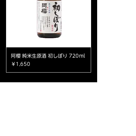
阿櫻 純米生原酒 初しぼり 720ml
価格
￥1,650
ホーム
取扱商品
配送料
お問い合わせ