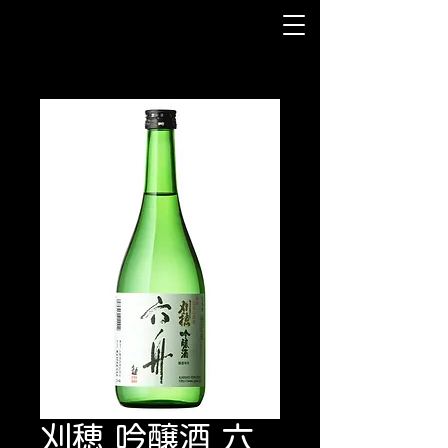
刈穂 吟醸酒 六