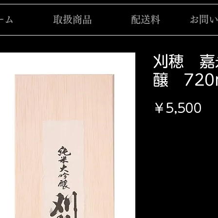
ーム
取扱商品
配送料
お問
刈穂 嘉
醸 720
価
￥5,500
格