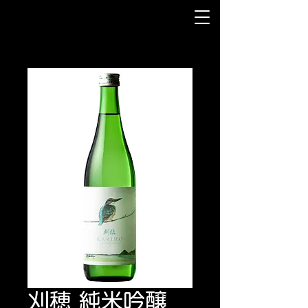
刈穂 純米吟醸