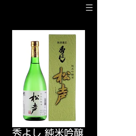
秀よし 純米吟醸