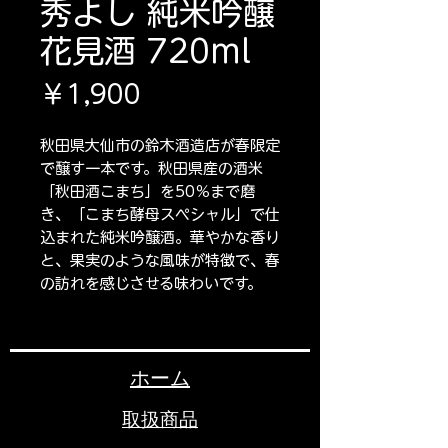
秀よし 純米吟醸
花見酒 720ml
価
￥1,900
格
秋田県大仙市の鈴木酒造店が春限定
で醸す一本です。秋田県産の酒米
「秋田酒こまち」を50％まで磨
き、「こまち酵母スペシャル」で仕
込まれた純米吟醸酒。華やかな香り
と、果実のような風味が特徴で、春
の訪れを感じさせる味わいです。
ホーム
取扱商品