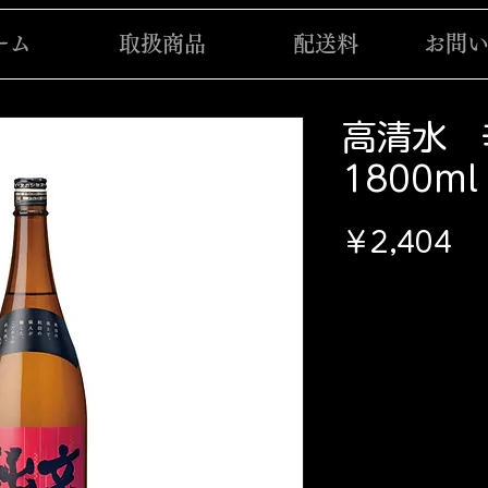
ーム
取扱商品
配送料
お問
高清水
1800ml
価
￥2,404
格