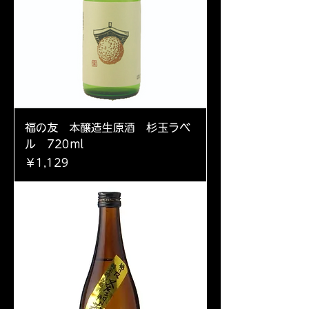
福の友 本醸造生原酒 杉玉ラベ
ル 720ml
価格
￥1,129