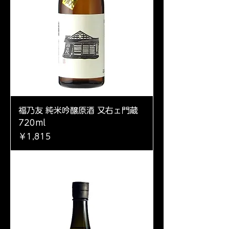
福乃友 純米吟醸原酒 又右ェ門蔵
720ml
価格
￥1,815