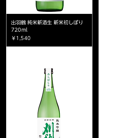
出羽鶴 純米新酒生 新米初しぼり
720ml
価格
￥1,540