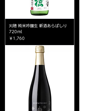
刈穂 純米吟醸生 新酒あらばしり
720ml
価格
￥1,760