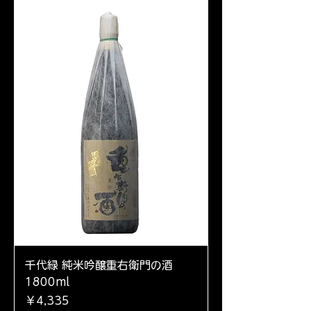
千代緑 純米吟醸重右衛門の酒
1800ml
価格
￥4,335