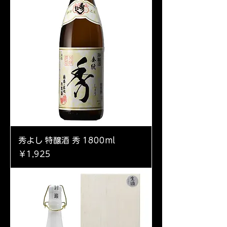
秀よし 特醸酒 秀 1800ml
価格
￥1,925