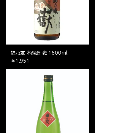
福乃友 本醸造 嶽 1800ml
価格
￥1,951