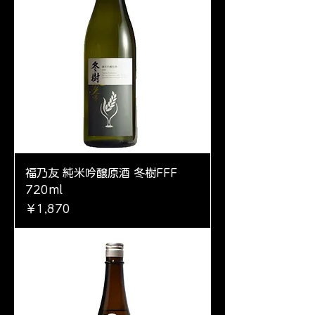
福乃友 純米吟醸原酒 冬樹FFF
720ml
価格
￥1,870