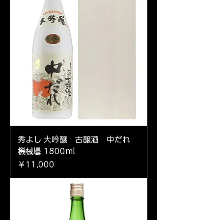
秀よし 大吟醸 古醸酒 中だれ
機械壜 1800ml
価格
￥11,000